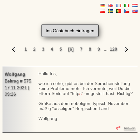
Ins Gästebuch eintragen
1
2
3
4
5
[6]
7
8
9
...
120
Hallo Iris,
Wolfgang
Beitrag # 575
wie ich sehe, gibt es bei der Spracheinstellung
17.11.2021 |
keine Probleme mehr. Ich vermute, weil Du die
Eltern-Seite auf "http
s
" umgestellt hast. Richtig?
09:26
Grüße aus dem nebeligen, typisch November-
mäßig "usseligen" Bergischen Land.
Wolfgang
Antwort