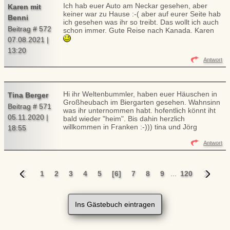
Ich hab euer Auto am Neckar gesehen, aber
Karen mit
keiner war zu Hause :-( aber auf eurer Seite hab
Benni
ich gesehen was ihr so treibt. Das wollt ich auch
Beitrag # 572
schon immer. Gute Reise nach Kanada. Karen
07.08.2021 |
13:20
Antwort
Hi ihr Weltenbummler, haben euer Häuschen in
Tina Berger
Großheubach im Biergarten gesehen. Wahnsinn
Beitrag # 571
was ihr unternommen habt. hofentlich könnt iht
05.11.2020 |
bald wieder "heim". Bis dahin herzlich
willkommen in Franken :-))) tina und Jörg
18:55
Antwort
1
2
3
4
5
[6]
7
8
9
...
120
Ins Gästebuch eintragen