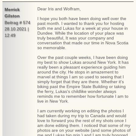
Dear Iris and Wolfram,
Merrick
Gilston
I hope you both have been doing well over the
Beitrag # 574
past month. I wanted to thank you for hosting
both me and Lukas for a week at your house in
28.10.2021 |
Dundee. While the location of your place was
12:49
truly beautiful, It was your company and
conversation that made our time in Nova Scotia
so memorable.
Over the past couple weeks, I have been doing
my best to show Lukas around New York. It has
really been a pleasant experience guiding him
around the city. He stops in amazement to
marvel at things I am so used to seeing that I
simply forget that they are there. Whether it's
biking past the Empire State Building or taking
the ferry, Lukas's childlike wonder always
reminds me to remember how fortunate I am to
live in New York.
I am currently working on editing the photos I
had taken during my trip to Canada and would
love to forward you the rest of my shots once I
am done editing them. I noticed that some of my
photos are on your website (and some photos of
me and Lukas big grin ) and I am truly honored